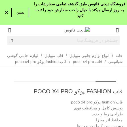
فروشگاه دیجی فانوس طبق گذشته تمامی سفارشات را
به روز ارسال میکند با خیال راحت سفارش خود را ثبت
×
بستن
کنید.
خانه
/
انواع لوازم جانبی موبایل
/
قاب موبایل
/
لوازم جانبی گوشی
شیائومی
/
قاب poco x4 pro
/
قاب fashion پوکو poco x4 pro
قاب FASHION پوکو POCO X4 PRO
قاب fashion پوکو poco x4 pro
پوشش کامل و محافظت قوی
طراحی زیبا و جدید
محافظ لنز مجزا
دست رسی کامل به پرت ها