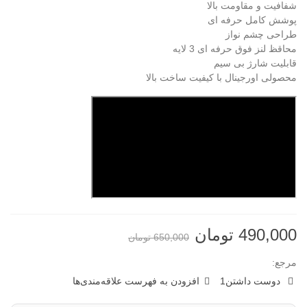
شفافیت و مقاومت بالا
پوشش کامل حرفه ای
طراحی چشم نواز
محاقظ لنز فوق حرفه ای 3 لایه
قابلیت شارژ بی سیم
محصولی اورجینال با کیفیت ساخت بالا
490,000 تومان
650,000 تومان
مرجع:
دوست داشتن
1
افزودن به فهرست علاقه‌مندی‌ها