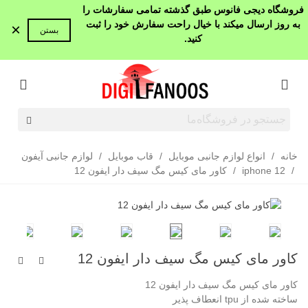
فروشگاه دیجی فانوس طبق گذشته تمامی سفارشات را
به روز ارسال میکند با خیال راحت سفارش خود را ثبت
×
بستن
کنید.
خانه
/
انواع لوازم جانبی موبایل
/
قاب موبایل
/
لوازم جانبی آیفون
/
12 iphone
/
کاور مای کیس مگ سیف دار ایفون 12
کاور مای کیس مگ سیف دار ایفون 12
کاور مای کیس مگ سیف دار ایفون 12
ساخته شده از tpu انعطاف پذیر