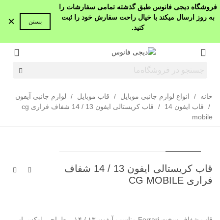
فروشگاه دیجی فانوس طبق گذشته تمامی سفارشات را
به روز ارسال میکند با خیال راحت سفارش خود را ثبت
×
بستن
کنید.
خانه
/
انواع لوازم جانبی موبایل
/
قاب موبایل
/
لوازم جانبی آیفون
/
قاب ایفون 14
/
قاب کریستالی ایفون 13 / 14 شفاف فراری cg
mobile
قاب کریستالی ایفون 13 / 14 شفاف
فراری CG MOBILE
قاب شفاف سخت Ferrari مناسب آیفون ۱۳ / ۱۴ – طراحی لوکس از