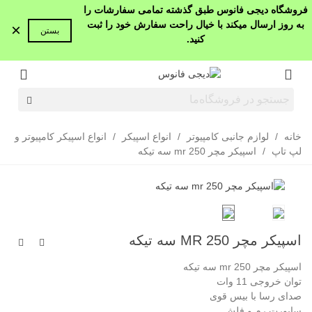
فروشگاه دیجی فانوس طبق گذشته تمامی سفارشات را
به روز ارسال میکند با خیال راحت سفارش خود را ثبت
×
بستن
کنید.
خانه
/
لوازم جانبی کامپیوتر
/
انواع اسپیکر
/
انواع اسپیکر کامپیوتر و
لپ تاپ
/
اسپیکر مچر mr 250 سه تیکه
اسپیکر مچر MR 250 سه تیکه
اسپیکر مچر mr 250 سه تیکه
توان خروجی 11 وات
صدای رسا با بیس قوی
ساپورت رم و فلش