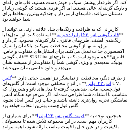
کند. اگر طرفدار پوشش سبک و خوش‌دست هستید، قاب‌های ژله‌ای
و باریک گزینه‌ای عالی هستند. اما اگر فردی هستید که گوشی زیاد از
دستتان می‌افتد، قاب‌های آرموردار و چندلایه بهترین محافظ برای
شما خواهند بود.
کاربرانی که به ظرافت و رنگ‌های شاد علاقه دارند، می‌توانند از
**
قاب گوشی اس ۲۳ اولترا دخترانه
** استفاده کنند. این مدل‌ها با
رنگ‌بندی لطیف، طرح‌های فانتزی، کاراکترهای محبوب، گل‌دار و
براق، نه‌تنها از گوشی محافظت می‌کنند، بلکه آن را به یک
اکسسوری جذاب تبدیل می‌کنند. برای استایل‌های متفاوت و خاص،
**قاب گوشی S23 Ultra فانتزی** هم موجود است که با طرح‌های
یونیک، سه‌بعدی و ویژه، گوشی شما را متفاوت‌تر از همیشه نشان
می‌دهد و جلوه خاصی به آن می‌بخشد.
از طرف دیگر، محافظت از نمایشگر نیز اهمیت حیاتی دارد. **
گلس
اس ۲۳ اولترا
** در انواع مختلفی موجود است؛ از گلس‌های UV،
فول‌چسب، مات، ضدضربه گرفته تا مدل‌های نانو و هیدروژل که
متناسب با استفاده شما طراحی شده‌اند. اگر می‌خواهید هنگام لمس
نمایشگر، تجربه روان‌تری داشته باشید و حباب زیر گلس ایجاد نشود،
گلس فول‌چسب بهترین انتخاب خواهد بود.
همچنین، توجه به **
قیمت گلس اس ۲۳ اولترا
** برای بسیاری از
کاربران مهم است. در این مجموعه تلاش شده تا محصولاتی
باکیفیت و در عین حال با قیمت مناسب ارائه شود تا همه بتوانند