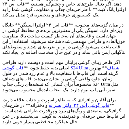
دهند. اگر دنبال طرح‌های خاص و چشم‌گیر هستید، **قاب اس ۲۴
اولترا یانگ کیت** با طراحی‌های جذاب و متفاوت، گوشی شما را به
یک اکسسوری حرفه‌ای و منحصر‌به‌فرد تبدیل می‌کند.
در میان گزینه‌های محبوب، **قاب اس ۲۴ اولترا اسپیگن** جایگاه
ویژه‌ای دارد. اسپیگن یکی از معتبرترین برندهای محافظ گوشی در
جهان است و قاب‌های آن به‌خاطر کیفیت ساخت بالا، مقاومت
فوق‌العاده و طراحی مهندسی‌شده شناخته می‌شوند. استفاده از این
قاب باعث می‌شود گوشی در برابر ضربه‌های شدید و سقوط‌های
ناگهانی ایمن باقی بماند و در عین حال ضخامت اضافه‌ای ایجاد نکند.
اگر ظاهر زیبای گوشی برایتان مهم است و دوست دارید طراحی
قاب گوشی S24 Ultra شفاف
** بهترین
اصلی بدنه حفظ شود، **
گزینه است. این قاب‌ها با شفافیت بالا و عدم زرد شدن در طول
زمان، جلوه واقعی گوشی را نشان می‌دهند. قاب‌های شفاف
مخصوصاً برای کسانی که نسخه‌های رنگی جذاب S24 Ultra مثل
سبز، آبی یا تیتانیوم دارند، یک انتخاب ایده‌آل محسوب می‌شوند.
برای آقایان و افرادی که به ظاهر اسپرت و جذاب علاقه دارند،
**
قاب گوشی اس ۲۴ اولترا پسرانه
و دخترانه** در طرح‌های
گرافیکی، سه‌بعدی و رنگ‌های تیره و پرقدرت طراحی شده‌ است.
این قاب‌ها حس حرفه‌ای و قدرتمندی به گوشی می‌بخشند و در عین
حال عملکرد محافظتی بسیار خوبی دارند.