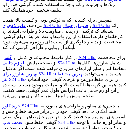
رنگ‌ها و جزئیات زنانه و جذاب استفاده کنند تا گوشی خود را با
سلیقه شخصی خود هماهنگ کنند.
همچنین، برای کسانی که به لوکس بودن و کیفیت بالا اهمیت
ارائه
قاب اورجینال S24 Ultra
و
قاب لاکچری S24 Ultra
می‌دهند،
شده‌اند که ترکیبی از زیبایی، مقاومت بالا و طراحی استاندارد
کارخانه‌ای دارند. استفاده از این قاب‌ها باعث افزایش دوام گوشی،
محافظت از بدنه و جلوگیری از آسیب‌های روزمره می‌شود، بدون
اینکه از زیبایی و طراحی گوشی کم کند.
برای محافظت
گلس S24 Ultra
در کنار قاب‌ها، مجموعه‌ای کامل از
شامل شارژرها، کابل‌ها،
لوازم جانبی S24 Ultra
از صفحه نمایش،
محافظ لنز و سایر ابزارهای ضروری فراهم شده است. اگر به دنبال
هستید، یا می‌خواهید
بهترین محافظ
بهترین شارژر برای S24 Ultra
را برای حفظ دوربین و لنزهای گوشی خود انتخاب
لنز S24 Ultra
کنید، همه این گزینه‌ها با کیفیت بالا و ضمانت موجود هستند. استفاده
از این لوازم جانبی باعث افزایش طول عمر گوشی، حفظ کیفیت
صفحه نمایش و لنزها و تجربه کاربری بهتر می‌شود.
با جنس‌های مقاوم و طراحی‌های متنوع، به
خرید کاور S24 Ultra
شما امکان می‌دهد گوشی خود را در برابر ضربه، خط و خش و
آسیب‌های روزمره محافظت کنید و در عین حال ظاهر و رنگ اصلی
و سایر لوازم جانبی با توجه
قیمت قاب S24 Ultra
گوشی حفظ شود.
به کیفیت و دوام آن‌ها تعیین شده تا همه کاربران بتوانند با توجه به