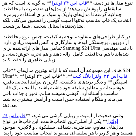
تنوع مدل‌ها در دسته **
قاب اس ۲۴ اولترا
** به گونه‌ای است که هر
سلیقه‌ای را پوشش می‌دهد؛ از مدل‌های ضدضربه با محافظت
چندلایه گرفته تا مدل‌های باریک و سبک برای استفاده روزمره.
انتخاب یک قاب مناسب نه‌تنها امنیت گوشی را تضمین می‌کند، بلکه
نشان‌دهنده استایل شخصی شما نیز هست.
در کنار طراحی‌های متفاوت، توجه به کیفیت، جنس، نوع محافظت
از دوربین، برجستگی لبه‌ها و سازگاری با گلس اهمیت زیادی دارد.
تمامی مدل‌های ارائه‌شده برای Samsung S24 Ultra با دقت مهندسی
شده‌اند تا هم محافظت کامل ارائه دهند و هم تجربه خوش‌دستی و
زیبایی ظاهری را حفظ کنند.
هدف این مجموعه آن است که با ارائه بهترین مدل‌های **قاب S24
قاب اس ۲۴ اولترا یانگ کیت
**، **قاب اس ۲۴ اولترا
Ultra**، **
اسپیگن** و دیگر برندهای باکیفیت، کاربران بتوانند انتخابی دقیق،
هوشمندانه و مطابق سلیقه خود داشته باشند. با انتخاب یک قاب
مناسب و استاندارد، گوشی همیشه سالم، تمیز و جذاب باقی
می‌ماند و هنگام استفاده حس امنیت و آرامش بیشتری به شما
می‌دهد.
وقتی صحبت از امنیت و زیبایی گوشی می‌شود، **
قاب اس 23
اولترا
** یکی از اصلی‌ترین انتخاب‌هاست. این قاب‌ها در انواع
مدل‌های مقاوم، ضدضربه، شفاف، سیلیکونی و لاکچری موجود
هستند و هر کاربر با هر سلیقه‌ای می‌تواند انتخاب مناسب خود را پیدا