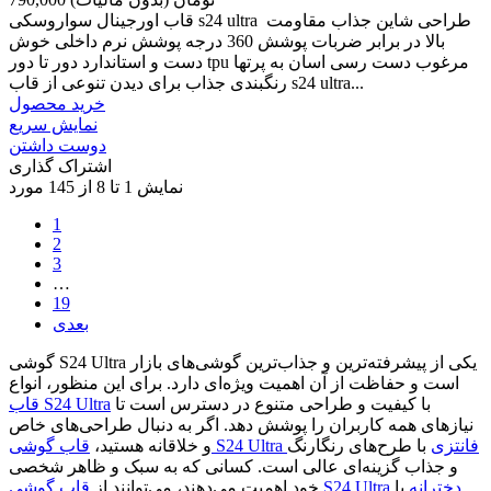
قاب اورجینال سواروسکی s24 ultra طراحی شاین جذاب مقاومت
بالا در برابر ضربات پوشش 360 درجه پوشش نرم داخلی خوش
دست و استاندارد دور تا دور tpu مرغوب دست رسی اسان به پرتها
رنگبندی جذاب برای دیدن تنوعی از قاب s24 ultra...
خرید محصول
نمایش سریع
دوست داشتن
اشتراک گذاری
نمایش 1 تا 8 از 145 مورد
1
2
3
…
19
بعدی
گوشی S24 Ultra یکی از پیشرفته‌ترین و جذاب‌ترین گوشی‌های بازار
است و حفاظت از آن اهمیت ویژه‌ای دارد. برای این منظور، انواع
با کیفیت و طراحی متنوع در دسترس است تا
قاب S24 Ultra
نیازهای همه کاربران را پوشش دهد. اگر به دنبال طراحی‌های خاص
قاب گوشی S24 Ultra فانتزی
با طرح‌های رنگارنگ
و خلاقانه هستید،
و جذاب گزینه‌ای عالی است. کسانی که به سبک و ظاهر شخصی
قاب گوشی S24 Ultra دخترانه
با
خود اهمیت می‌دهند، می‌توانند از