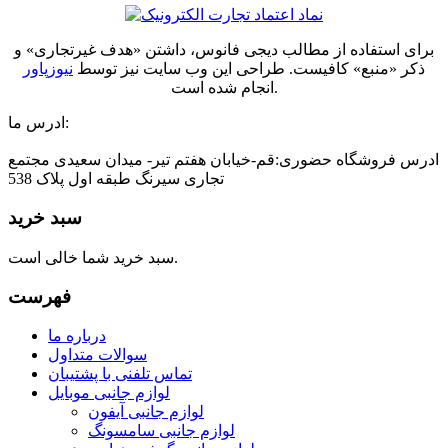
برای استفاده از مطالب دیجی فانوس، داشتن «هدف غیرتجاری» و
ذکر «منبع» کافیست. طراحی این وب سایت نیز توسط
نیوزپاور
انجام شده است.
ادرس ما:
ادرس فروشگاه حضوری:قم-خیابان هفتم تیر- میدان سعیدی مجتمع
تجاری سیرنگ طبقه اول پلاک 538
سبد خرید
سبد خرید شما خالی است.
فهرست
درباره ما
سوالات متداول
تماس تلفنی با پشتیبان
لوازم جانبی موبایل
لوازم جانبی آیفون
لوازم جانبی سامسونگ