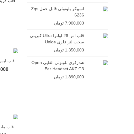
ن
 4
اسپیکر بلوتوثی قابل حمل Zqs
000
6236
7,900,000 تومان
se
قاب اس 26 اولترا Ultra کبریتی
000
سخت لنز فلزی Uniqe
1,350,000 تومان
شف
قاب ایس S25 Ultra مگ سیف Madrid
ن
هندزفری بلوتوثی القایی Open
000
Ear Headset AKZ G3
949,000
1,890,000 تومان
ن