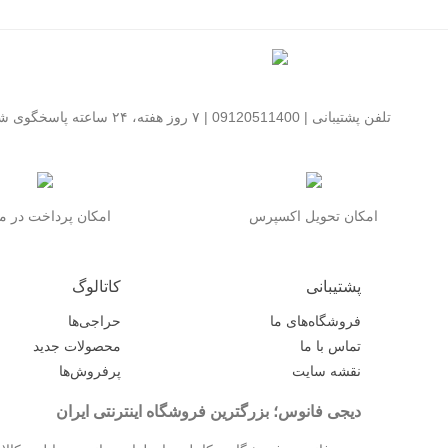
مثل اسپیگن و UAG در این زمینه جزو به
تلفن پشتیبانی | 09120511400 | ۷ روز هفته، ۲۴ ساعته پاسخگوی شما هستیم
است تا کیف
قصد دارید 
امکان تحویل اکسپرس
امکان پرداخت در 
در فروشگاه ما، مجموعه
- **قاب سیلیکونی S25 Ultra**
پشتیبانی
کاتالوگ
- **قاب چرمی S25 Ultra** (لاکچ
فروشگاه‌های ما
حراجی‌ها
- **قاب شفاف و ژله‌ای a
تماس با ما
محصولات جدید
- **قاب فانتزی و رنگی tra
نقشه سایت
پرفروش‌ها
- **قاب ضد ضربه S25 Ultra** (
دیجی فانوس؛ بزرگترین فروشگاه اینترنتی ایران
- **قاب مغناطیسی / MagSafe S25 Ultra** 