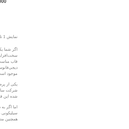
0,000
نمایش 1 تا 8 از 81 مورد
سخت‌افزار 
قاب مناسب 
دیجی‌فانوس،
موجود است 
یکی از پرطر
شرکت سامسو
شده این قا
اما اگر به
سیلیکونی ه
همچنین مدل