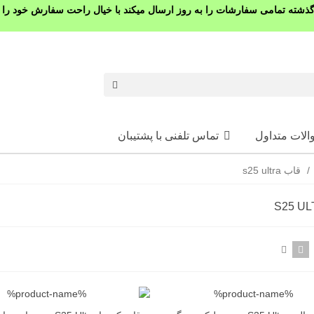
شته تمامی سفارشات را به روز ارسال میکند با خیال راحت سفارش خود را ث
الات متداول
تماس تلفنی با پشتیبان
/
قاب s25 ultra
عت هوشمند الترا + ایرپاد
Ultra U Max Jr
2,490, تومان
پیکر بلوتوثی جی بی ال اصل