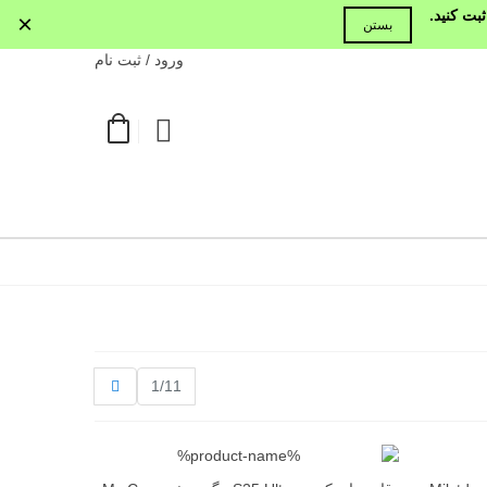
بت کنید.
×
بستن
ورود / ثبت نام
بعدی
1/11