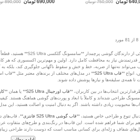
64 تومان
690,000 تومان
750,000 تومان
890,000 تومان
اگر شما یکی از دارندگان گوش
قدرتمندش نیاز به محافظت کامل دارد. اولین و مهم‌ترین اکسسوری که هر کاربر 
می‌تواند نه‌تنها از ضربه، خط و خش و سقوط ناگهانی جلوگیری کند، بلکه به
 انواع **
قاب S25 Ultra
تا همه‌ی سلیقه‌ها و نیازها پوشش داده شوند.
فدارترین انتخاب‌ها در بین کاربران، **
قاب اورجینال S25 Ultra
** یا همان **
کاو
نگ طراحی شده‌اند و کاملاً با ابعاد و پورت‌های گوشی هماهنگ هستند. کیفی
ب‌ها محبوبیت زیادی داشته باشند. اگر به دنبال امنیت و اصالت هستید، این مدل
 دنبال تنوع و طراحی خاص هستید، **
قاب گوشی S25 Ultra فانتزی
**، قاب‌های 
م برای شما فراهم شده است. این قاب‌ها در رنگ‌بندی و طرح‌های متفاوت عرض
‌های شفاف و ژله‌ای برای کسانی مناسب است که دوست دارند طراحی زیبای 
ادامه مطلب