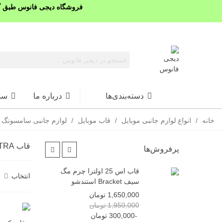
فروشگاه دیجی فانوس طبق گذ
دسته‌بندی‌ها
درباره ما
سو
خانه
/
انواع لوازم جانبی موبایل
/
قاب موبایل
/
لوازم جانبی سامسونگ
قاب S25 ULTRA
پرفروش‌ها
قاب اس 25 اولترا چرم مگ
سا
انتخاب
سیف Bracket استندشو
تیری x22
1,650,000 تومان
000
1,950,000 تومان
-300,000 تومان
اس