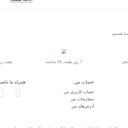
از نظر محافظت، **قاب ضد ضربه S25 Ultra** انتخابی عالی بر
ضد ضربه و Rugged با لایه‌های مقاوم، می‌توانند گوشی شما را در برابر سقو
ترین‌ها هستند.
یت عکس‌ها و فیلم‌ها همیشه در بالاترین سطح باقی بماند.
از دیگر لوازم جانبی پرتقاضا، **شارژر S25 Ultra** است. با
گوشی خود را بدون مشکل و با سرعت بالا شارژ کنید، حتماً به سراغ شارژر اورج
محل
7 روز هفته، 24 ساعته
هفت روز
‌ای کامل از **قاب S25 Ultra** در دسته‌های مختلف ارائه شده است:
 (نرم، سبک و خوش‌دست)
حساب من
همراه ما باشید
ری و کلاسیک)
حساب کاربری من
S25 Ultr** (نمایش طراحی گوشی)
سفارشات من
S25 Ul** (شخصی‌سازی ظاهر گوشی)
آدرس‌های من
امنیت و مقاومت بالا)
(مناسب برای شارژرهای بی‌سیم و استندها)