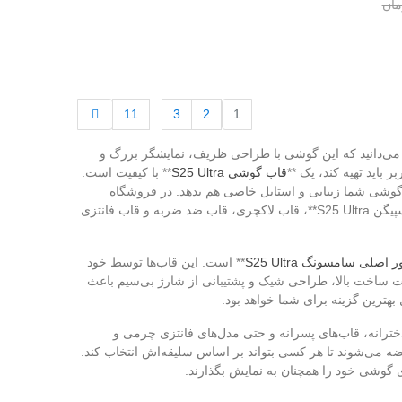
بعدی
11
…
3
2
1
ی پرچمدار **سامسونگ گلکسی S25 Ultra** هستید، قطعاً می‌دانید که این گوشی با طراحی ظریف، نمایشگر بزرگ و
باید تهیه کند، یک **
قاب گوشی S25 Ultra
** با کیفیت است.
 گوشی شما زیبایی و استایل خاصی هم بدهد. در فروشگاه
** در مدل‌های مختلف از برندهای معتبر مثل **قاب اسپیگن S25 Ultra**، قاب لاکچری، قاب ضد ضربه و قاب فانتزی
ر اصلی سامسونگ S25 Ultra
** است. این قاب‌ها توسط خود
ت ساخت بالا، طراحی شیک و پشتیبانی از شارژ بی‌سیم باعث
 بهترین گزینه برای شما خواهد بود.
دخترانه، قاب‌های پسرانه و حتی مدل‌های فانتزی چرمی و
ه می‌شوند تا هر کسی بتواند بر اساس سلیقه‌اش انتخاب کند.
گوشی خود را همچنان به نمایش بگذارند.