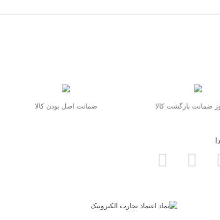
ای کسانی است که گوشی خود را زیاد در محیط‌های پرخطر استفاده می‌کنند. قاب‌های
ط از ارتفاع، ضربات شدید و حتی شرایط سخت محافظت کنند. برندهایی
در کنار قاب، خرید **لوازم جانبی S25 Ultra** هم اهمیت زیادی دارد. برای مثال، یک **گلس S25 Ultra** با کیفیت می‌تواند نمایشگر بزرگ و حساس
گوشی را در برابر خط و خش و ترک‌خوردگی ایمن کند. همچنین استفاده از **محافظ لنز S25 Ultra** برای دوربین فوق‌العاده قدرتمند این گوشی ضروری
تری بزرگ و فناوری شارژ سریع این گوشی نیاز به شارژر اصلی و باکیفیت دارد. بنابراین اگر
ینال یا برندهای معتبر بروید.
 ضمانت بازگشت کالا
ضمانت اصل بودن کالا
!