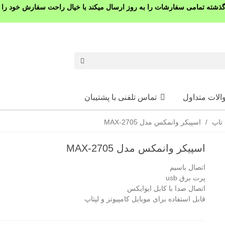
شته تمامی سفارشات را به روز ارسال میکند با خیال راحت سفارش خود را ث
الات متداول
تماس تلفنی با پشتیبان
 تاپ
/
اسپیکر وانمکس مدل MAX-2705
اسپیکر وانمکس مدل MAX-2705
اتصال باسیم
پرت برق usb
اتصال صدا با کابل ایوایکس
قابل استفاده برای موبایل کامپیوتر و لپتاپ