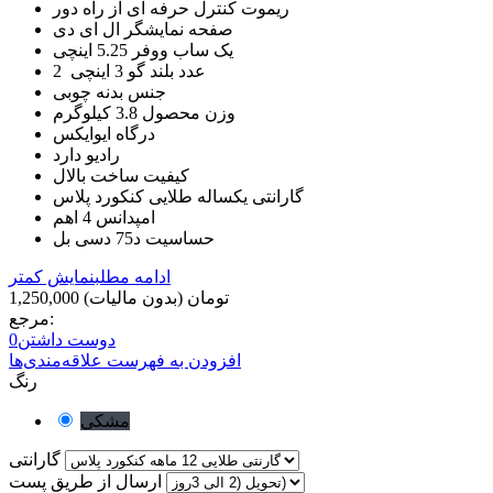
ریموت کنترل حرفه ای از راه دور
صفحه نمایشگر ال ای دی
یک ساب ووفر 5.25 اینچی
2 عدد بلند گو 3 اینچی
جنس بدنه چوبی
وزن محصول 3.8 کیلوگرم
درگاه ایوایکس
رادیو دارد
کیفیت ساخت بالال
گارانتی یکساله طلایی کنکورد پلاس
امپدانس 4 اهم
حساسیت د75 دسی بل
ادامه مطلب
نمایش کمتر
1,250,000 تومان
(بدون مالیات)
مرجع:
دوست داشتن
0
افزودن به فهرست علاقه‌مندی‌ها
رنگ
مشکی
گارانتی
ارسال از طریق پست