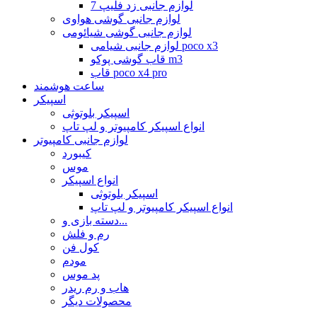
لوازم جانبی زد فلیپ 7
لوازم جانبی گوشی هواوی
لوازم جانبی گوشی شیائومی
لوازم جانبی شیامی poco x3
قاب گوشی پوکو m3
قاب poco x4 pro
ساعت هوشمند
اسپیکر
اسپیکر بلوتوثی
انواع اسپیکر کامپیوتر و لپ تاپ
لوازم جانبی کامپیوتر
کیبورد
موس
انواع اسپیکر
اسپیکر بلوتوثی
انواع اسپیکر کامپیوتر و لپ تاپ
دسته بازی و...
رم و فلش
کول فن
مودم
پد موس
هاب و رم ریدر
محصولات دیگر