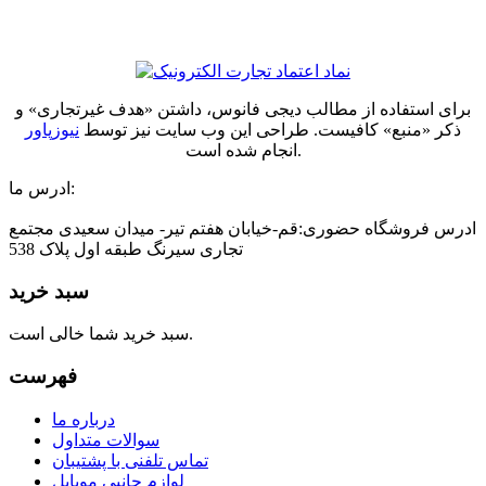
برای استفاده از مطالب دیجی فانوس، داشتن «هدف غیرتجاری» و
ذکر «منبع» کافیست. طراحی این وب سایت نیز توسط
نیوزپاور
انجام شده است.
ادرس ما:
ادرس فروشگاه حضوری:قم-خیابان هفتم تیر- میدان سعیدی مجتمع
تجاری سیرنگ طبقه اول پلاک 538
سبد خرید
سبد خرید شما خالی است.
فهرست
درباره ما
سوالات متداول
تماس تلفنی با پشتیبان
لوازم جانبی موبایل