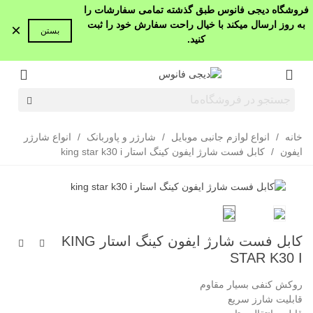
فروشگاه دیجی فانوس طبق گذشته تمامی سفارشات را
به روز ارسال میکند با خیال راحت سفارش خود را ثبت
×
بستن
کنید.
خانه
/
انواع لوازم جانبی موبایل
/
شارژر و پاوربانک
/
انواع شارژر
ایفون
/
کابل فست شارژ ایفون کینگ استار king star k30 i
کابل فست شارژ ایفون کینگ استار KING
STAR K30 I
روکش کنفی بسیار مقاوم
قابلیت شارز سریع