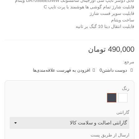
کابل دوسر تایپ سی اورجینال سامسونگ DA705BBEGWW ویتنام
قابلیت شارژ تمام گوشی ها هوشمند با پرت تایپ C
قابلیت سوپر فست شارژ
ساخت ویتنام
قابلیت انتقال دیتا 10 گیگ بر ثانیه
490,000 تومان
مرجع:
دوست داشتن
0
افزودن به فهرست علاقه‌مندی‌ها
رنگ
سفید
مشکی
گارانتی
ارسال از طریق پست