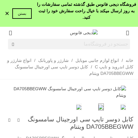
فروشگاه دیجی فانوس طبق گذشته تمامی سفارشات را
به روز ارسال میکند با خیال راحت سفارش خود را ثبت
×
بستن
کنید.
خانه
/
انواع لوازم جانبی موبایل
/
شارژر و پاوربانک
/
انواع شارژر و
کابل اندروید و تایپ C
/
کابل دوسر تایپ سی اورجینال سامسونگ
DA705BBEGWW ویتنام
کابل دوسر تایپ سی اورجینال سامسونگ
DA705BBEGWW ویتنام