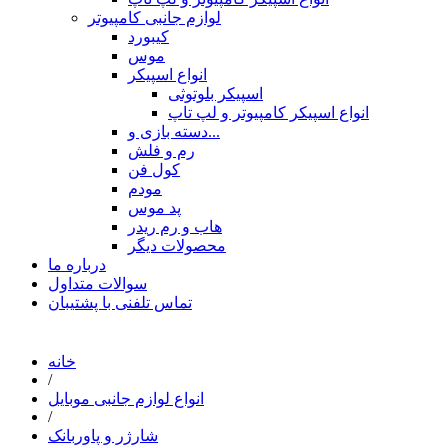
لوازم جانبی کامپیوتر
کیبورد
موس
انواع اسپیکر
اسپیکر بلوتوثی
انواع اسپیکر کامپیوتر و لپ تاپ
دسته بازی و...
رم و فلش
کول فن
مودم
پد موس
هاب و رم ریدر
محصولات دیگر
درباره ما
سوالات متداول
تماس تلفنی با پشتیبان
خانه
/
انواع لوازم جانبی موبایل
/
شارژر و پاوربانک