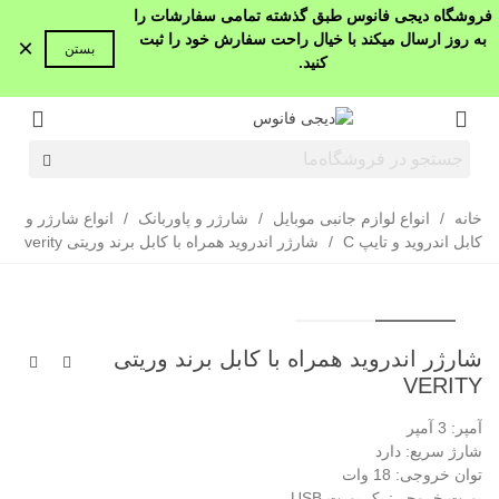
فروشگاه دیجی فانوس طبق گذشته تمامی سفارشات را
به روز ارسال میکند با خیال راحت سفارش خود را ثبت
×
بستن
کنید.
خانه
/
انواع لوازم جانبی موبایل
/
شارژر و پاوربانک
/
انواع شارژر و
کابل اندروید و تایپ C
/
شارژر اندروید همراه با کابل برند وریتی verity
شارژر اندروید همراه با کابل برند وریتی
VERITY
آمپر: 3 آمپر
شارژ سریع: دارد
توان خروجی: 18 وات
پورت خروجی: یک پورت USB