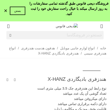
فروشگاه دیجی فانوس طبق گذشته تمامی سفارشات را
به روز ارسال میکند با خیال راحت سفارش خود را ثبت
×
بستن
کنید.
خانه
/
انواع لوازم جانبی موبایل
/
هدفون هدست هندزفری
/
انواع
هندزفری سیمی
/
هندزفری بادیگاردی X-HANZ
هندزفری بادیگاردی X-HANZ
نوع رابط این هندزفری جک 3.5 میلی متری است
تعداد گوشی آن یک عدد میباشد
دارای میکروفن میباشد
دارای دکمه برقراری تماس میباشد
قابلیت پخش موزیک و مکالمه را دارد