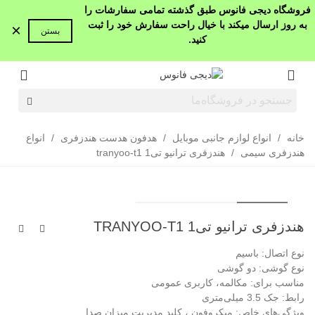
فروشگاه دیجی فانوس طبق گذشته تمامی سفارشات را
به روز ارسال میکند با خیال راحت سفارش خود را ثبت
×
بستن
کنید.
خانه
/
انواع لوازم جانبی موبایل
/
هدفون هدست هندزفری
/
انواع
هندزفری سیمی
/
هندزفری ترانیو تی1 tranyoo-t1
هندزفری ترانیو تی1 TRANYOO-T1
نوع اتصال: باسیم
نوع گوشی: دو گوشی
مناسب برای: مکالمه، کاربری عمومی
رابط: جک 3.5 میلی‌متری
ویژگی‌های خاص: میکروفون ، کلید مدیریت میزان صدا