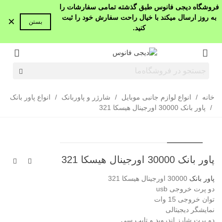
فروشگاه دیجی فانوس طبق گذشته تمامی سفارشات را
به روز ارسال میکند با خیال راحت سفارش خود را ثبت
×
بستن
کنید.
خانه
/
انواع لوازم جانبی موبایل
/
شارژر و پاوربانک
/
انواع پاور بانک
/
پاور بانک 30000 اورجینال هیسکا 321
پاور بانک 30000 اورجینال هیسکا 321
پاور بانک
30000 اورجینال هیسکا 321
دو پرت خروجی usb
توان خروجی 15 وات
نمایشگر دیجیتالی
دو پرت شارز اندروید و تایپ سی