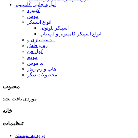
لوازم جانبی کامپیوتر
کیبورد
موس
انواع اسپیکر
اسپیکر بلوتوثی
انواع اسپیکر کامپیوتر و لپ تاپ
دسته بازی و...
رم و فلش
کول فن
مودم
پد موس
هاب و رم ریدر
محصولات دیگر
محبوب
موردی یافت نشد
خانه
تنظیمات
ورود به سیستم