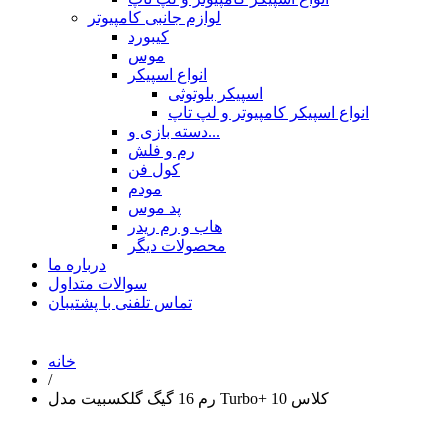
لوازم جانبی کامپیوتر
کیبورد
موس
انواع اسپیکر
اسپیکر بلوتوثی
انواع اسپیکر کامپیوتر و لپ تاپ
دسته بازی و...
رم و فلش
کول فن
مودم
پد موس
هاب و رم ریدر
محصولات دیگر
درباره ما
سوالات متداول
تماس تلفنی با پشتیبان
خانه
/
رم 16 گیگ گلکسبیت مدل Turbo+ کلاس 10