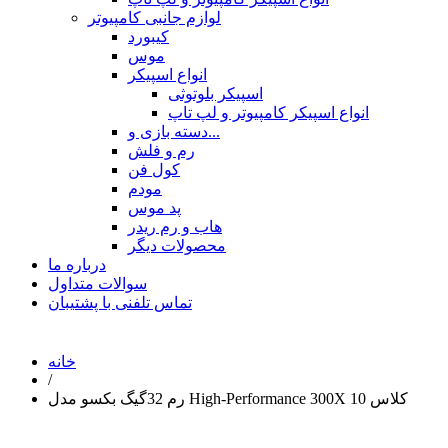
لوازم جانبی کامپیوتر
کیبورد
موس
انواع اسپیکر
اسپیکر بلوتوثی
انواع اسپیکر کامپیوتر و لپ تاپ
دسته بازی و...
رم و فلش
کول فن
مودم
پد موس
هاب و رم ریدر
محصولات دیگر
درباره ما
سوالات متداول
تماس تلفنی با پشتیبان
خانه
/
رم 32گیگ بکسو مدل High-Performance 300X کلاس 10