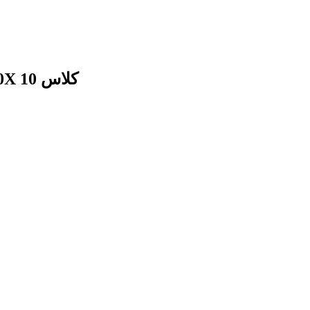
رم 32گیگ بکسو مدل High-Performance 300X کلاس 10