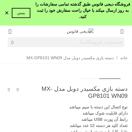
فروشگاه دیجی فانوس طبق گذشته تمامی سفارشات را
به روز ارسال میکند با خیال راحت سفارش خود را ثبت
×
بستن
کنید.
خانه
/
دسته بازی مکسیدر دوبل مدل MX-GP8101 WN09
دسته بازی مکسیدر دوبل مدل MX-
GP8101 WN09
نوع اتصال این دسته با سیم میباشد
دارای قابلیت شوک میباشد
رابط آن پورت USB میباشد
تعداد کلید هر دسته 12 عدد میباشد
طول کابل این دسته 1 متر میباشد