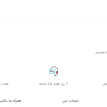
حل
7 روز هفته، 24 ساعته
هفت رو
حساب من
همراه ما باشید