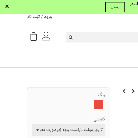
نید.
×
بستن
ورود / ثبت نام
رنگ
قرمز
گارانتی