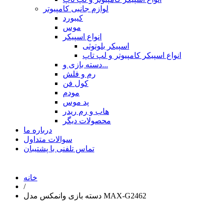
لوازم جانبی کامپیوتر
کیبورد
موس
انواع اسپیکر
اسپیکر بلوتوثی
انواع اسپیکر کامپیوتر و لپ تاپ
دسته بازی و...
رم و فلش
کول فن
مودم
پد موس
هاب و رم ریدر
محصولات دیگر
درباره ما
سوالات متداول
تماس تلفنی با پشتیبان
خانه
/
دسته بازی وانمکس مدل MAX-G2462