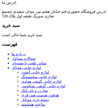
ادرس ما:
ادرس فروشگاه حضوری:قم-خیابان هفتم تیر- میدان سعیدی مجتمع
تجاری سیرنگ طبقه اول پلاک 538
سبد خرید
سبد خرید شما خالی است.
فهرست
درباره ما
سوالات متداول
تماس تلفنی با پشتیبان
لوازم جانبی موبایل
لوازم جانبی آیفون
لوازم جانبی سامسونگ
لوازم جانبی گوشی هواوی
لوازم جانبی گوشی شیائومی
شارژر و پاوربانک
هدفون هدست هندزفری
دسته بازی موبایل
ساعت هوشمند