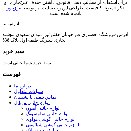
برای استفاده از مطالب دیجی فانوس، داشتن «هدف غیرتجاری» و
ذکر «منبع» کافیست. طراحی این وب سایت نیز توسط
نیوزپاور
انجام شده است.
ادرس ما:
ادرس فروشگاه حضوری:قم-خیابان هفتم تیر- میدان سعیدی مجتمع
تجاری سیرنگ طبقه اول پلاک 538
سبد خرید
سبد خرید شما خالی است.
فهرست
درباره ما
سوالات متداول
تماس تلفنی با پشتیبان
لوازم جانبی موبایل
لوازم جانبی آیفون
لوازم جانبی سامسونگ
لوازم جانبی گوشی هواوی
لوازم جانبی گوشی شیائومی
شارژر و پاوربانک