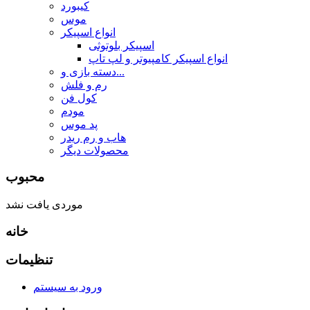
کیبورد
موس
انواع اسپیکر
اسپیکر بلوتوثی
انواع اسپیکر کامپیوتر و لپ تاپ
دسته بازی و...
رم و فلش
کول فن
مودم
پد موس
هاب و رم ریدر
محصولات دیگر
محبوب
موردی یافت نشد
خانه
تنظیمات
ورود به سیستم