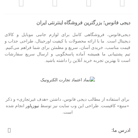
دیجی فانوس؛ بزرگترین فروشگاه اینترنتی ایران
دیجی‌فانوس، فروشگاهی کامل برای لوازم جانبی موبایل و کالای
دیجیتال است. ما با ارائه محصولات با کیفیت اورجینال، طراحی جذاب و
قیمت مناسب، خریدی آسان، سریع و مطمئن برای شما فراهم می‌کنیم.
تیم پشتیبانی ما همیشه آماده پاسخگویی و ارسال سریع سفارشات
است تا بهترین تجربه خرید آنلاین را داشته باشید.
برای استفاده از مطالب دیجی فانوس، داشتن «هدف غیرتجاری» و ذکر
«منبع» کافیست. طراحی این وب سایت نیز توسط
نیوزپاور
انجام شده
است.
ادرس ما: