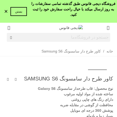
فروشگاه دیجی فانوس طبق گذشته تمامی سفارشات را
به روز ارسال میکند با خیال راحت سفارش خود را ثبت
×
بستن
کنید.
خانه
/
کاور طرح دار سامسونگ Samsung S6
کاور طرح دار سامسونگ SAMSUNG S6
نوع محصول: قاب طرحدار سامسونگ Galaxy S6
ساخته شده از مواد اولیه مرغوب
دارای رنگ های چاپی روغنی
محافظت از گوشی در مقابله ضربه
پوشش 360 درجه ای موبایل
بسیار زیبا و بادوام