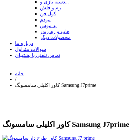
دسته بازی و...
رم و فلش
کول فن
مودم
پد موس
هاب و رم ریدر
محصولات دیگر
درباره ما
سوالات متداول
تماس تلفنی با پشتیبان
خانه
/
کاور اکلیلی سامسونگ Samsung J7prime
کاور اکلیلی سامسونگ Samsung J7prime