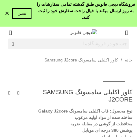
فروشگاه دیجی فانوس طبق گذشته تمامی سفارشات را
به روز ارسال میکند با خیال راحت سفارش خود را ثبت
×
بستن
کنید.
خانه
/
کاور اکلیلی سامسونگ Samsung J2core
کاور اکلیلی سامسونگ SAMSUNG
J2CORE
نوع محصول: قاب اکلیلی سامسونگ Galaxy J2core
ساخته شده از مواد اولیه مرغوب
محافظت از گوشی در مقابله ضربه
پوشش 360 درجه ای موبایل
بسیار زیبا و بادوام