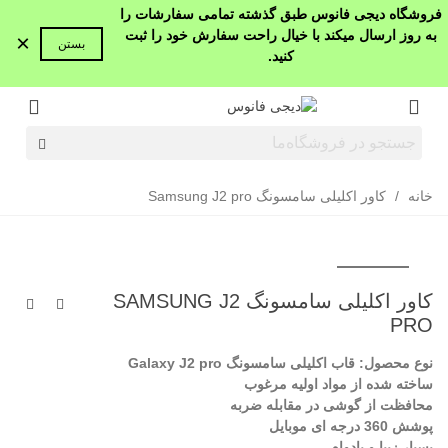
فروشگاه دیجی فانوس طبق گذشته تمامی سفارشات را
به روز ارسال میکند با خیال راحت سفارش خود را ثبت
×
بستن
کنید.
خانه
/
کاور اکلیلی سامسونگ Samsung J2 pro
کاور اکلیلی سامسونگ SAMSUNG J2
PRO
نوع محصول: قاب اکلیلی سامسونگ Galaxy J2 pro
ساخته شده از مواد اولیه مرغوب
محافظت از گوشی در مقابله ضربه
پوشش 360 درجه ای موبایل
بسیار زیبا و بادوام