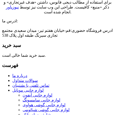
برای استفاده از مطالب دیجی فانوس، داشتن «هدف غیرتجاری» و
ذکر «منبع» کافیست. طراحی این وب سایت نیز توسط
نیوزپاور
انجام شده است.
ادرس ما:
ادرس فروشگاه حضوری:قم-خیابان هفتم تیر- میدان سعیدی مجتمع
تجاری سیرنگ طبقه اول پلاک 538
سبد خرید
سبد خرید شما خالی است.
فهرست
درباره ما
سوالات متداول
تماس تلفنی با پشتیبان
لوازم جانبی موبایل
لوازم جانبی آیفون
لوازم جانبی سامسونگ
لوازم جانبی گوشی هواوی
لوازم جانبی گوشی شیائومی
شارژر و پاوربانک