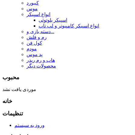
کیبورد
موس
انواع اسپیکر
اسپیکر بلوتوثی
انواع اسپیکر کامپیوتر و لپ تاپ
دسته بازی و...
رم و فلش
کول فن
مودم
پد موس
هاب و رم ریدر
محصولات دیگر
محبوب
موردی یافت نشد
خانه
تنظیمات
ورود به سیستم