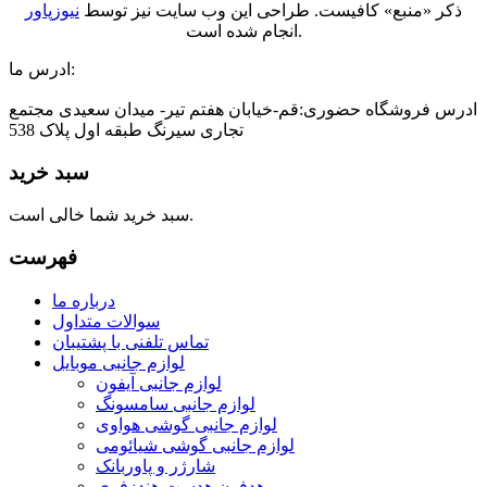
ذکر «منبع» کافیست. طراحی این وب سایت نیز توسط
نیوزپاور
انجام شده است.
ادرس ما:
ادرس فروشگاه حضوری:قم-خیابان هفتم تیر- میدان سعیدی مجتمع
تجاری سیرنگ طبقه اول پلاک 538
سبد خرید
سبد خرید شما خالی است.
فهرست
درباره ما
سوالات متداول
تماس تلفنی با پشتیبان
لوازم جانبی موبایل
لوازم جانبی آیفون
لوازم جانبی سامسونگ
لوازم جانبی گوشی هواوی
لوازم جانبی گوشی شیائومی
شارژر و پاوربانک
هدفون هدست هندزفری