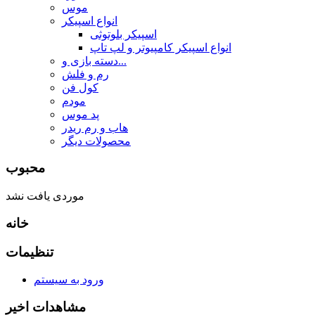
موس
انواع اسپیکر
اسپیکر بلوتوثی
انواع اسپیکر کامپیوتر و لپ تاپ
دسته بازی و...
رم و فلش
کول فن
مودم
پد موس
هاب و رم ریدر
محصولات دیگر
محبوب
موردی یافت نشد
خانه
تنظیمات
ورود به سیستم
مشاهدات اخیر