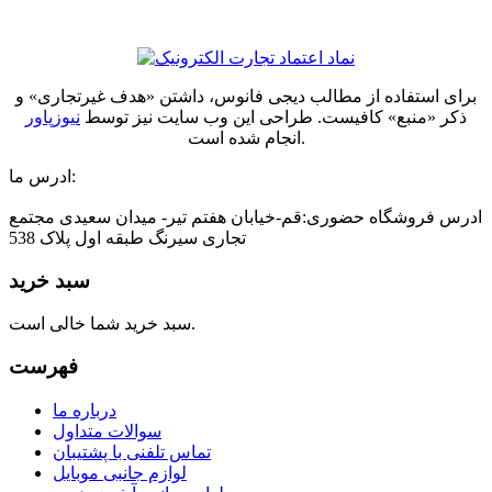
برای استفاده از مطالب دیجی فانوس، داشتن «هدف غیرتجاری» و
ذکر «منبع» کافیست. طراحی این وب سایت نیز توسط
نیوزپاور
انجام شده است.
ادرس ما:
ادرس فروشگاه حضوری:قم-خیابان هفتم تیر- میدان سعیدی مجتمع
تجاری سیرنگ طبقه اول پلاک 538
سبد خرید
سبد خرید شما خالی است.
فهرست
درباره ما
سوالات متداول
تماس تلفنی با پشتیبان
لوازم جانبی موبایل