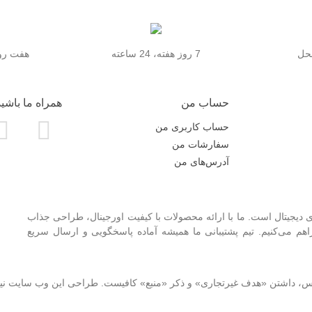
محل
7 روز هفته، 24 ساعته
هفت روز
حساب من
همراه ما باشید
حساب کاربری من
سفارشات من
آدرس‌های من
 دیجیتال است. ما با ارائه محصولات با کیفیت اورجینال، طراحی جذاب
 می‌کنیم. تیم پشتیبانی ما همیشه آماده پاسخگویی و ارسال سریع
نوس، داشتن «هدف غیرتجاری» و ذکر «منبع» کافیست. طراحی این وب سایت ن