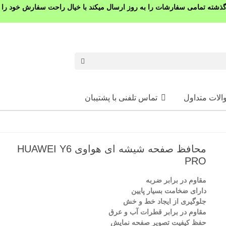
شته تمامی سفارشات را به روز ارسال میکند با خیال راحت سفارش خود را ث
الات متداول
تماس تلفنی با پشتیبان
محافظ صفحه شیشه ای هواوی HUAWEI Y6
PRO
مقاوم در برابر ضربه
دارای ضخامت بسیار پایین
جلوگیری از ایجاد خط و خش
مقاوم در برابر قطرات آب و عرق
حفظ کیفیت تصویر صفحه نمایش