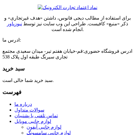
برای استفاده از مطالب دیجی فانوس، داشتن «هدف غیرتجاری» و
ذکر «منبع» کافیست. طراحی این وب سایت نیز توسط
نیوزپاور
انجام شده است.
ادرس ما:
ادرس فروشگاه حضوری:قم-خیابان هفتم تیر- میدان سعیدی مجتمع
تجاری سیرنگ طبقه اول پلاک 538
سبد خرید
سبد خرید شما خالی است.
فهرست
درباره ما
سوالات متداول
تماس تلفنی با پشتیبان
لوازم جانبی موبایل
لوازم جانبی آیفون
لوازم جانبی سامسونگ