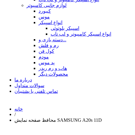
لوازم جانبی کامپیوتر
کیبورد
موس
انواع اسپیکر
اسپیکر بلوتوثی
انواع اسپیکر کامپیوتر و لپ تاپ
دسته بازی و...
رم و فلش
کول فن
مودم
پد موس
هاب و رم ریدر
محصولات دیگر
درباره ما
سوالات متداول
تماس تلفنی با پشتیبان
خانه
/
محافظ صفحه نمایش SAMSUNG A20s 11D