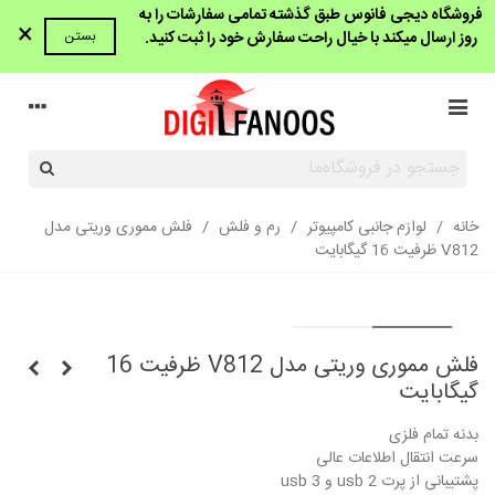
فروشگاه دیجی فانوس طبق گذشته تمامی سفارشات را به
×
روز ارسال میکند با خیال راحت سفارش خود را ثبت کنید.
بستن
خانه
/
لوازم جانبی کامپیوتر
/
رم و فلش
/
فلش مموری وریتی مدل
V812 ظرفیت 16 گیگابایت
فلش مموری وریتی مدل V812 ظرفیت 16
گیگابایت
بدنه تمام فلزی
سرعت انتقال اطلاعات عالی
پشتیبانی از پرت usb 2 و usb 3