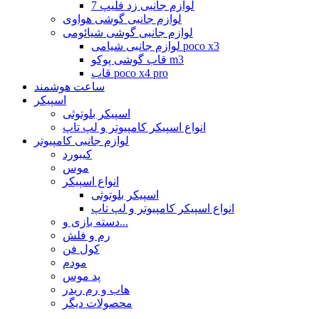
لوازم جانبی زد فلیپ 7
لوازم جانبی گوشی هواوی
لوازم جانبی گوشی شیائومی
لوازم جانبی شیامی poco x3
قاب گوشی پوکو m3
قاب poco x4 pro
ساعت هوشمند
اسپیکر
اسپیکر بلوتوثی
انواع اسپیکر کامپیوتر و لپ تاپ
لوازم جانبی کامپیوتر
کیبورد
موس
انواع اسپیکر
اسپیکر بلوتوثی
انواع اسپیکر کامپیوتر و لپ تاپ
دسته بازی و...
رم و فلش
کول فن
مودم
پد موس
هاب و رم ریدر
محصولات دیگر