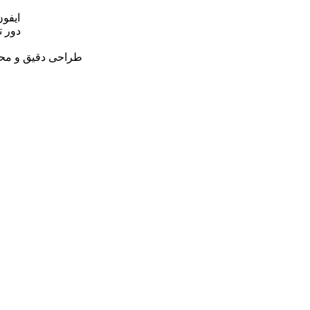
قاب اصلی یانگ کیت youngkit طرح newYORK ا
دور 
طراحی دقیق و محل 