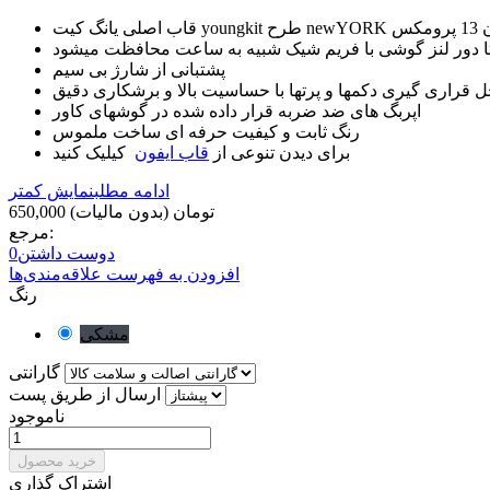
یفون 13 پرومکس
تا دور لنز گوشی با فریم شیک شبیه به ساعت محافظت میشود
پشتبانی از شارژ بی سیم
قراری گیری دکمها و پرتها با حساسیت بالا و برشکاری دقیق
اپربگ های ضد ضربه قرار داده شده در گوشهای کاور
رنگ ثابت و کیفیت حرفه ای ساخت ملموس
برای دیدن تنوعی از
قاب ایفون
کیلیک کنید
ادامه مطلب
نمایش کمتر
650,000 تومان
(بدون مالیات)
مرجع:
دوست داشتن
0
افزودن به فهرست علاقه‌مندی‌ها
رنگ
مشکی
گارانتی
ارسال از طریق پست
ناموجود
خرید محصول
اشتراک گذاری