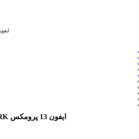
قاب اصلی یانگ کیت youngkit طرح newYORK ا
قاب اصلی یانگ کیت youngkit طرح newYORK ایفون 13 پرومکس