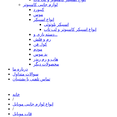
لوازم جانبی کامپیوتر
کیبورد
موس
انواع اسپیکر
اسپیکر بلوتوثی
انواع اسپیکر کامپیوتر و لپ تاپ
دسته بازی و...
رم و فلش
کول فن
مودم
پد موس
هاب و رم ریدر
محصولات دیگر
درباره ما
سوالات متداول
تماس تلفنی با پشتیبان
خانه
/
انواع لوازم جانبی موبایل
/
قاب موبایل