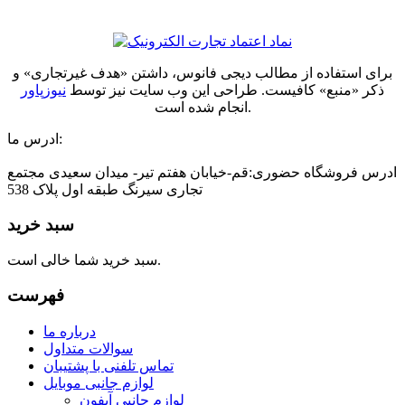
برای استفاده از مطالب دیجی فانوس، داشتن «هدف غیرتجاری» و
ذکر «منبع» کافیست. طراحی این وب سایت نیز توسط
نیوزپاور
انجام شده است.
ادرس ما:
ادرس فروشگاه حضوری:قم-خیابان هفتم تیر- میدان سعیدی مجتمع
تجاری سیرنگ طبقه اول پلاک 538
سبد خرید
سبد خرید شما خالی است.
فهرست
درباره ما
سوالات متداول
تماس تلفنی با پشتیبان
لوازم جانبی موبایل
لوازم جانبی آیفون