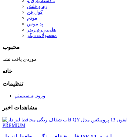
دسته بازی و...
رم و فلش
کول فن
مودم
پد موس
هاب و رم ریدر
محصولات دیگر
محبوب
موردی یافت نشد
خانه
تنظیمات
ورود به سیستم
مشاهدات اخیر
قاب شفاف رنگی محافظ لنز دار QY ایفون 13