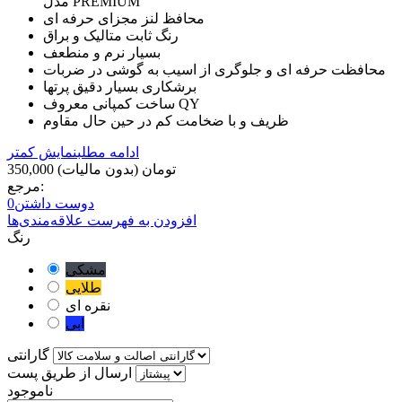
مدل PREMIUM
محافظ لنز مجزای حرفه ای
رنگ ثابت متالیک و براق
بسیار نرم و منطعف
محافظت حرفه ای و جلوگری از اسیب به گوشی در ضربات
برشکاری بسیار دقیق پرتها
ساخت کمپانی معروف QY
ظریف و با ضخامت کم در حین حال مقاوم
ادامه مطلب
نمایش کمتر
350,000 تومان
(بدون مالیات)
مرجع:
دوست داشتن
0
افزودن به فهرست علاقه‌مندی‌ها
رنگ
مشکی
طلایی
نقره ای
ابی
گارانتی
ارسال از طریق پست
ناموجود