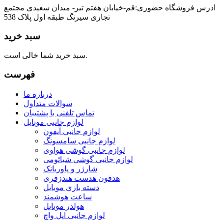
ادرس فروشگاه حضوری:قم-خیابان هفتم تیر- میدان سعیدی مجتمع
تجاری سیرنگ طبقه اول پلاک 538
سبد خرید
سبد خرید شما خالی است.
فهرست
درباره ما
سوالات متداول
تماس تلفنی با پشتیبان
لوازم جانبی موبایل
لوازم جانبی آیفون
لوازم جانبی سامسونگ
لوازم جانبی گوشی هواوی
لوازم جانبی گوشی شیائومی
شارژر و پاوربانک
هدفون هدست هندزفری
دسته بازی موبایل
ساعت هوشمند
هولدر موبایل
لوازم جانبی اپل واچ