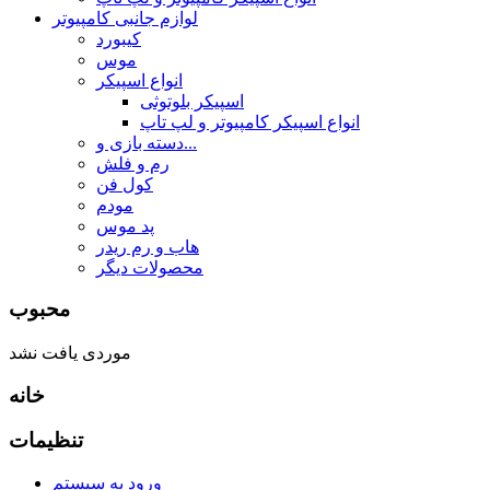
لوازم جانبی کامپیوتر
کیبورد
موس
انواع اسپیکر
اسپیکر بلوتوثی
انواع اسپیکر کامپیوتر و لپ تاپ
دسته بازی و...
رم و فلش
کول فن
مودم
پد موس
هاب و رم ریدر
محصولات دیگر
محبوب
موردی یافت نشد
خانه
تنظیمات
ورود به سیستم