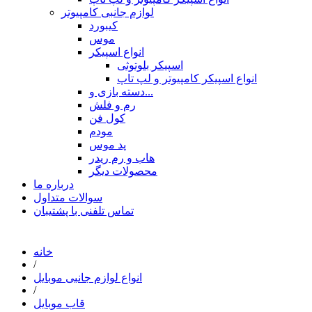
لوازم جانبی کامپیوتر
کیبورد
موس
انواع اسپیکر
اسپیکر بلوتوثی
انواع اسپیکر کامپیوتر و لپ تاپ
دسته بازی و...
رم و فلش
کول فن
مودم
پد موس
هاب و رم ریدر
محصولات دیگر
درباره ما
سوالات متداول
تماس تلفنی با پشتیبان
خانه
/
انواع لوازم جانبی موبایل
/
قاب موبایل