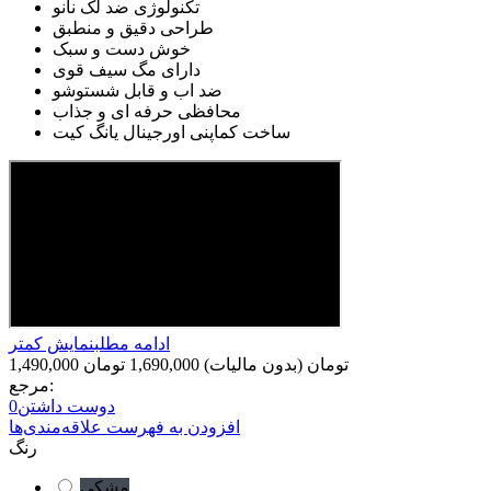
تکنولوژی ضد لک نانو
طراحی دقیق و منطبق
خوش دست و سبک
دارای مگ سیف قوی
ضد اب و قابل شستوشو
محافظی حرفه ای و جذاب
ساخت کماپنی اورجینال یانگ کیت
ادامه مطلب
نمایش کمتر
1,490,000 تومان
(بدون مالیات)
1,690,000 تومان
مرجع:
دوست داشتن
0
افزودن به فهرست علاقه‌مندی‌ها
رنگ
مشکی