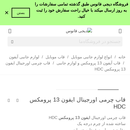
فروشگاه دیجی فانوس طبق گذشته تمامی سفارشات را
به روز ارسال میکند با خیال راحت سفارش خود را ثبت
×
بستن
کنید.
خانه
/
انواع لوازم جانبی موبایل
/
قاب موبایل
/
لوازم جانبی آیفون
/
قاب آیفون 13 پرومکس و لوازم جانبی
/
قاب چرمی اورجینال ایفون
13 پرومکس HDC
قاب چرمی اورجینال ایفون 13 پرومکس
HDC
قاب چرمی اورجینال
ایفون 13 پرومکس
HDC
ساخته شده از چرم درجه یک
مقاوم در برابر سقوط و ضربات