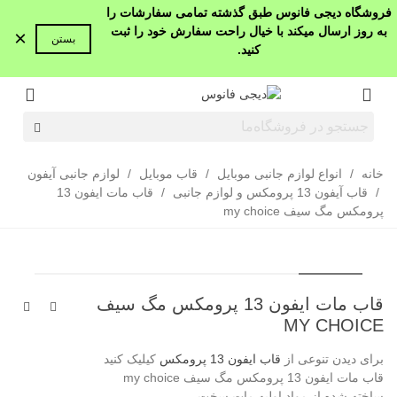
فروشگاه دیجی فانوس طبق گذشته تمامی سفارشات را
به روز ارسال میکند با خیال راحت سفارش خود را ثبت
×
بستن
کنید.
خانه
/
انواع لوازم جانبی موبایل
/
قاب موبایل
/
لوازم جانبی آیفون
/
قاب آیفون 13 پرومکس و لوازم جانبی
/
قاب مات ایفون 13
پرومکس مگ سیف my choice
قاب مات ایفون 13 پرومکس مگ سیف
MY CHOICE
برای دیدن تنوعی از
قاب ایفون 13 پرومکس
کیلیک کنید
قاب مات ایفون 13 پرومکس مگ سیف my choice
ساخته شده از مواد اولیه مات سخت