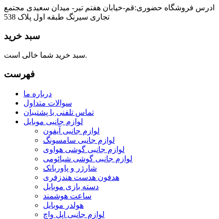
ادرس فروشگاه حضوری:قم-خیابان هفتم تیر- میدان سعیدی مجتمع
تجاری سیرنگ طبقه اول پلاک 538
سبد خرید
سبد خرید شما خالی است.
فهرست
درباره ما
سوالات متداول
تماس تلفنی با پشتیبان
لوازم جانبی موبایل
لوازم جانبی آیفون
لوازم جانبی سامسونگ
لوازم جانبی گوشی هواوی
لوازم جانبی گوشی شیائومی
شارژر و پاوربانک
هدفون هدست هندزفری
دسته بازی موبایل
ساعت هوشمند
هولدر موبایل
لوازم جانبی اپل واچ