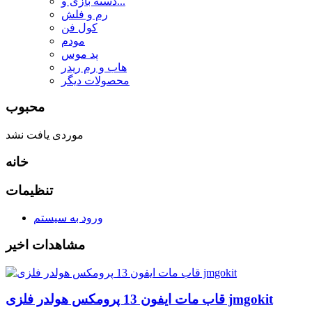
دسته بازی و...
رم و فلش
کول فن
مودم
پد موس
هاب و رم ریدر
محصولات دیگر
محبوب
موردی یافت نشد
خانه
تنظیمات
ورود به سیستم
مشاهدات اخیر
قاب مات ایفون 13 پرومکس هولدر فلزی jmgokit