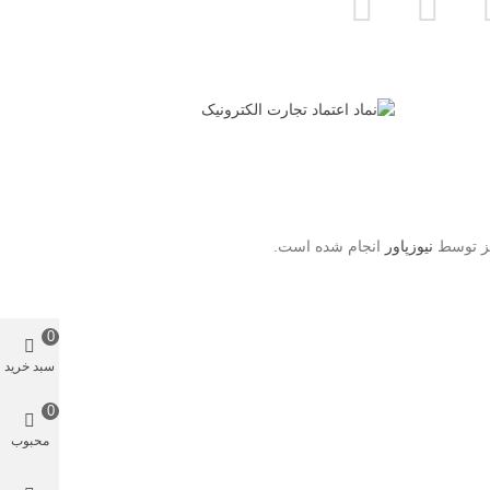
یز توسط
نیوزپاور
انجام شده است.
0
سبد خرید
0
محبوب