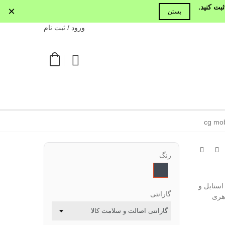
بت کنید.
×
بستن
ورود / ثبت نام
رنگ
مشکی
 به استایل و
گارانتی
د معتبر CG Mobile، با ظاهری