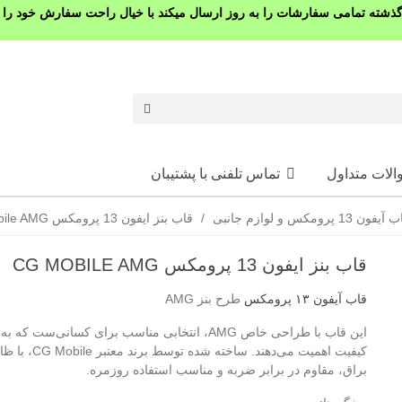
شته تمامی سفارشات را به روز ارسال میکند با خیال راحت سفارش خود را ث
الات متداول
تماس تلفنی با پشتیبان
یفون 13 پرومکس و لوازم جانبی
/
قاب بنز ایفون 13 پرومکس cg mobile AMG
قاب بنز ایفون 13 پرومکس CG MOBILE AMG
قاب آیفون ۱۳ پرومکس
طرح بنز AMG
این قاب با طراحی خاص AMG، انتخابی مناسب برای کسانی‌ست که
کیفیت اهمیت می‌دهند. ساخته شده توسط برن
براق، مقاوم در برابر ضربه و مناسب استفاده روزمره.