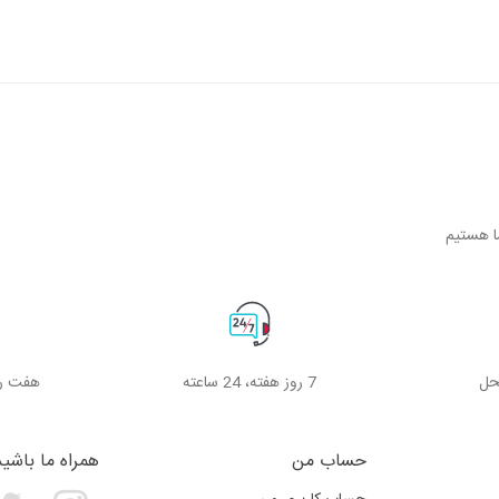
حل
7 روز هفته، 24 ساعته
هفت رو
حساب من
همراه ما باشید