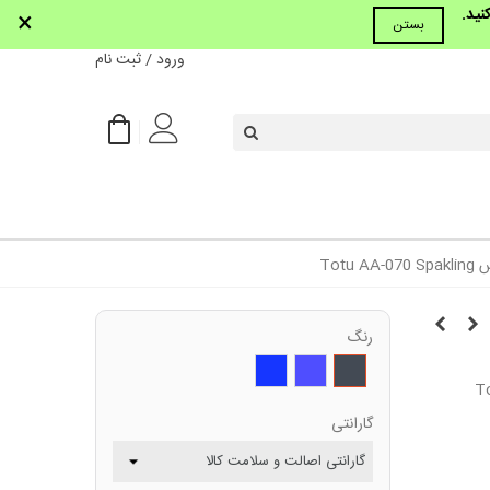
نید.
×
بستن
ورود / ثبت نام
رنگ
مشکی
بنفـش
ابی
گارانتی