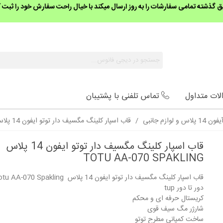
گذشته تمامی سفارشات را به روز ارسال میکند با خیال راحت سفارش خود را ثبت ک
لات متداول
تماس تلفنی با پشتیبان
لاس و لوازم جانبی
/
قاب اسپار کلینگ مگسیف دار توتو ایفون 14 پلاس Totu AA-070 Spakling
قاب اسپار کلینگ مگسیف دار توتو ایفون 14 پلاس
TOTU AA-070 SPAKLING
قاب اسپار کلینگ مگسیف دار توتو ایفون 14 پلاس Totu AA-070 Spakling
دور تا دور tup
کریستال حرفه ای و محکم
شارژر مگ سیف قوی
ساخت کمپانی مطرح توتو