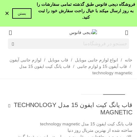
فروشگاه دیجی فانوس طبق گذشته تمامی سفارشات را
به روز ارسال میکند با خیال راحت سفارش خود را ثبت
×
بستن
کنید.
خانه
/
انواع لوازم جانبی موبایل
/
قاب موبایل
/
لوازم جانبی آیفون
/
قاب آیفون 15 و لوازم جانبی
/
قاب یانگ کیت ایفون 15 مدل
technology magnetic
قاب یانگ کیت ایفون 15 مدل TECHNOLOGY
MAGNETIC
قاب یانگ کیت ایفون 15 مدل technology magnetic
ساخته شده از بهترین متریال روز دنیا
بالاترین درصد محافظت و مقاومت در برابر ضربات و سقوط گوشی