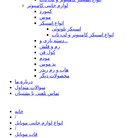
لوازم جانبی کامپیوتر
کیبورد
موس
انواع اسپیکر
اسپیکر بلوتوثی
انواع اسپیکر کامپیوتر و لپ تاپ
دسته بازی و...
رم و فلش
کول فن
مودم
پد موس
هاب و رم ریدر
محصولات دیگر
درباره ما
سوالات متداول
تماس تلفنی با پشتیبان
خانه
/
انواع لوازم جانبی موبایل
/
قاب موبایل