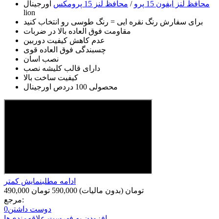
محافظ لنز ایفون 15 پرو
/
محافظ لنز 15 پرومکس
اورجینال
lion
برای سفارش رنگ نقره ایی = رنگ طوسی رو انتخاب کنید
مقاومت فوق العاده بالا در ضربات
عدم کاهش کیفیت دوربین
چسبندگی فوق العاده قوی
نصب اسان
دارای قالب کلیشه نصب
کیفیت ساخت بالا
محصولی 100 دردص اورجینال
ادامه مطلب
نمایش کمتر
490,000 تومان
(بدون مالیات)
590,000 تومان
مرجع:
دوست داشتن
0
افزودن به فهرست علاقه‌مندی‌ها