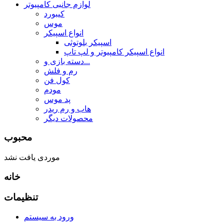
لوازم جانبی کامپیوتر
کیبورد
موس
انواع اسپیکر
اسپیکر بلوتوثی
انواع اسپیکر کامپیوتر و لپ تاپ
دسته بازی و...
رم و فلش
کول فن
مودم
پد موس
هاب و رم ریدر
محصولات دیگر
محبوب
موردی یافت نشد
خانه
تنظیمات
ورود به سیستم