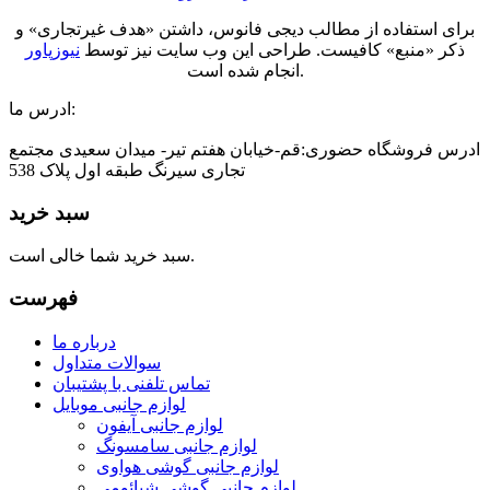
برای استفاده از مطالب دیجی فانوس، داشتن «هدف غیرتجاری» و
ذکر «منبع» کافیست. طراحی این وب سایت نیز توسط
نیوزپاور
انجام شده است.
ادرس ما:
ادرس فروشگاه حضوری:قم-خیابان هفتم تیر- میدان سعیدی مجتمع
تجاری سیرنگ طبقه اول پلاک 538
سبد خرید
سبد خرید شما خالی است.
فهرست
درباره ما
سوالات متداول
تماس تلفنی با پشتیبان
لوازم جانبی موبایل
لوازم جانبی آیفون
لوازم جانبی سامسونگ
لوازم جانبی گوشی هواوی
لوازم جانبی گوشی شیائومی